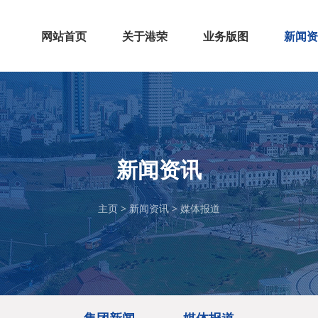
网站首页
关于港荣
业务版图
新闻资
集团简介
企业荣誉
发展历程
企业文化
董事长专栏
百货
大健康
新零售
商业运营
珠宝
娱乐
集团新
媒体报
新闻资讯
主页
>
新闻资讯
>
媒体报道