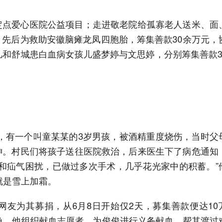
定点爱心医院公益项目；走进敬老院给孤寡老人送米、面
先后为救助安徽脑瘫龙凤四胞胎，筹集善款30余万元，
凡和舒城患白血病女孩儿盛梦婷与文思婷，分别筹集善款3
村，有一个叫童某某的3岁男孩，被酒精重度烧伤，当时父
神。村民们将孩子送往医院救治，后来医生下了病危通知
和疝气困扰，已做过多次手术，几乎花光家中的积蓄。”
就是雪上加霜。
友为其募捐，从6月8日开始仅2天，募集善款便达10
急，他组织献血志愿者，为俊俊进行义务献血，帮其渡过