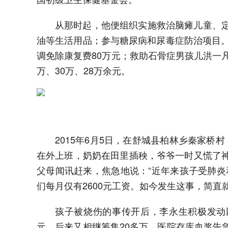
从那时起，他便组织实施救治脑瘫儿童、
油等生活用品；参与糖尿病和尿毒症防治项目。
调免除康复费80万元；救助石骨症男孩儿洪一
万、30万、28万余元。
2015年6月5日，在舒城县柏林乡秦家桥
在外上班，奶奶在田里插秧，爷爷一时又慌了
父母闻讯赶来，焦急地说：“近年来孩子受肺炎
们每月仅有2600元工资。如今发生这事，简直
孩子被烧伤的事传开后，李永生积极发动网
元，后来又相继筹集20多万。医院存库血浆告