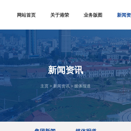
网站首页
关于港荣
业务版图
新闻资
集团简介
企业荣誉
发展历程
企业文化
董事长专栏
百货
大健康
新零售
商业运营
珠宝
娱乐
集团新
媒体报
新闻资讯
主页
>
新闻资讯
>
媒体报道